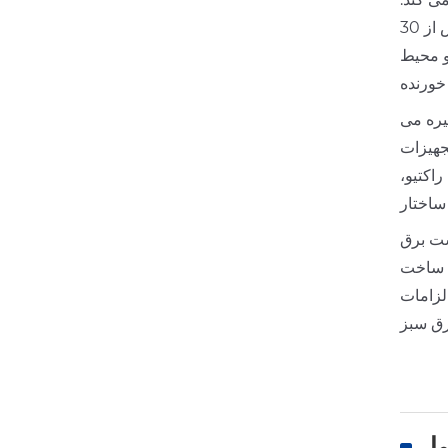
گالوانیزه گرم و پوشش پودری اپوکسی، با عمر مفید بیش از 30
و محیط
خورنده
یره می
ت GIS و
اکتیو،
ساختار
ست برق
 جداسازی و بازیافت با نرخ بازیابی بیش از 95٪. ساخت
لزامات
ق سبز
ول