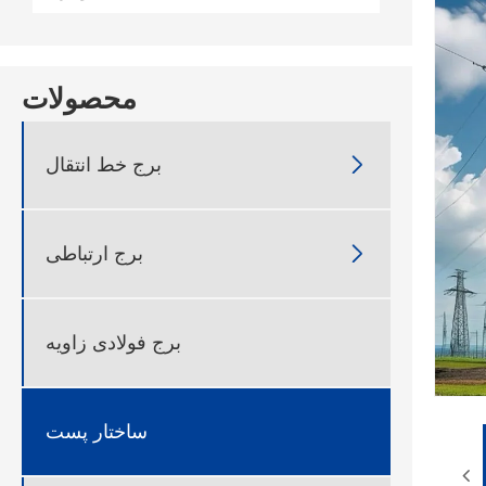
محصولات
برج خط انتقال

برج ارتباطی

برج فولادی زاویه
ساختار پست