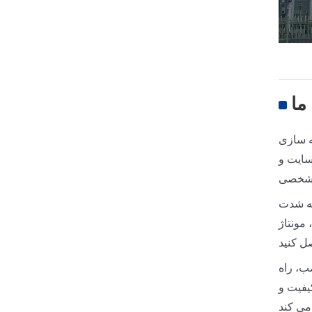
ما
ه سازی
سایت و
ی شخصی
به شدت
 مونتاژ
ب، راه
یفیت و