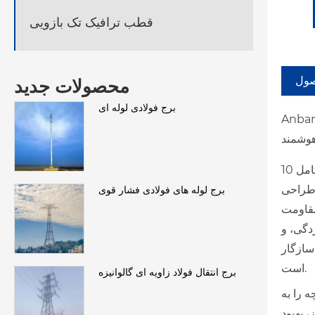
قطب ترافیک تک بازویی
صول
محصولات جدید
برج فولادی لوله ای
ه است. پیش ساخته و طراحی مدولار،
محصولات ما محدوده ولتاژ کامل 10kV-500kV را پوشش می دهند.
 طراحی
برج لوله های فولادی فشار قوی
مقاومت
دگی، و
سازگار
است.
برج انتقال فولاد زاویه ای گالوانیزه
ه را به
 بهبود