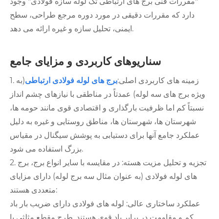
"مقررات فنی برج های ارتباطی تک لوله سازه فولادی" وجود
دارد که مقررات دقیقی در مورد دوره مرجع طراحی، سطح
ایمنی، تحلیل سازه و غیره ارائه می دهد.
سناریوهای کاربردی و مزایای جامع
1. زمینه های کاربردی اصلی:
برج های لوله فولادی ارتباطی
(به
ویژه برج های سه لوله) عمدتاً در مناطقی با نیازهای چشم انداز
نسبتاً کم اما ظرفیت بارگذاری و اقتصادی قوی مانند حومه ها،
شهرستان ها، شهرستان ها، مناطق روستایی و غیره به دلیل
عملکرد جامع آنها برای دستیابی به پوشش سیگنال در مقیاس
بزرگ استفاده می شود.
2. تجزیه و تحلیل مزیت هسته: در مقایسه با سایر انواع برج، برج
های لوله فولادی (به عنوان مثال سه برج لوله) دارای مزایای
متعددی هستند:
عملکرد ساختاری عالی: لوله های فولادی دارای ضریب بار باد
کم و مقاومت در برابر باد قوی هستند. طرح مقطع مثلثی یا