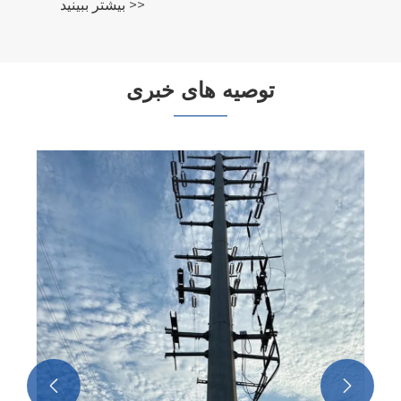
بیشتر ببینید >>
توصیه های خبری

