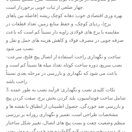
چهار ضلعی از ثبات خوبی برخوردار است.
بهره وری اقتصادی خوب: دهانه کوچک ریشه (فاصله بین پاهای
برج)، ردپای کوچک، و حفظ منابع زمین. تعداد قطعات در
مقایسه با برج های فولادی زاویه دار نسبتاً کم است که باعث
صرفه جویی در مصرف فولاد و کاهش هزینه های حمل و نقل و
نصب می شود.
-ساخت و نگهداری راحت: استفاده از اتصال پیچ فلنج، سرعت
نصب سریع، دوره ساخت کوتاه. تعداد میله ها نسبتاً کم است و
باعث می شود که نگهداری و بازرسی در مرحله بعدی نسبتاً
راحت باشد.
3. نکات کلیدی نصب و نگهداری: فرآیند نصب به طور عمده
شامل ساخت فونداسیون، بلند کردن بخش برج، سفت کردن پیچ
و بازرسی ضد خوردگی، حصول اطمینان از انطباق با نقشه ها و
مشخصات طراحی است. تعمیر و نگهداری روزانه بر بررسی
منظم وضعیت چفت و بست پیچ های اتصال، تغییر شکل ساختار
برج، دست نخورده بودن لایه گالوانیزه ضد خوردگی و موثر بودن