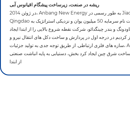
ریشه در صنعت، زیرساخت پیشگام اقیانوس آبی
در ژوئن 2014، Anbang New Energy به طور رسمی در Jiaobei Industrial
Qingdao تاسیس شد. پارک با ثبت نام سرمایه 50 میلیون یوان و نزدیکی استراتژیک به
ودونگ و بندر چینگدائو، شرکت نقطه شروع بالایی را از ابتدا ایجاد
ز کردیم در درجه اول در پردازش و ساخت دکل های انتقال نیرو و
سازه های فلزی ارتباطی. از طریق توجه جدی به تولید جزئیات، Anbang به سرعت
اخت شرق چین ایجاد کرد بخش، دستیابی به پایه انباشت صنعتی
از ابتدا