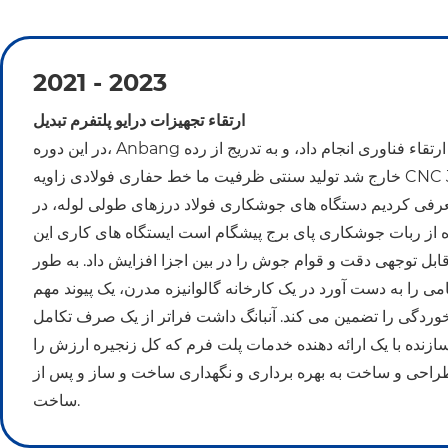
2021 - 2023
ارتقاء تجهیزات درایو پلتفرم تبدیل
در این دوره، Anbang سرمایه گذاری زیادی در ارتقاء فناوری انجام داد، و به تدریج از رده
خارج شد تولید سنتی ظرفیت ما خط حفاری فولادی زاویه CNC JZ2532 و قوس
معرفی کردیم دستگاه های جوشکاری فولاد درزهای طولی لوله، در
ه از ربات جوشکاری پای برج پیشگام است ایستگاه های کاری این
بل توجهی دقت و قوام جوش را در بین اجزا افزایش داد. به طور
 را به دست آورد در یک کارخانه گالوانیزه مدرن، یک پیوند مهم
وردگی را تضمین می کند. آنبانگ داشت فراتر از یک صرف تکامل
سازنده با یک ارائه دهنده خدمات پلت فرم که کل زنجیره ارزش را
راحی و ساخت به بهره برداری و نگهداری ساخت و ساز و پس از
ساخت.