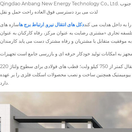
Qingdao Anbang New Energy Technology Co., Ltd. در سواحل زیبای دریای زرد واقع شده است. ساحل خلیج جیائوژو این شرکت با فرودگاه بین المللی جیائودونگ در شمال و بندر چینگدائو در جنوب
لذت می برد دسترسی فوق العاده راحت حمل و نقل
را به داخل هدایت می کند
دکل های انتقال نیرو
,
ارتباط برج ها
سازه های
فلسفه تجاری «مشتری رضایت به عنوان مرکز، رفاه کارکنان به عنوان
به موفقیت متقابل با مشتریان و رفاه مشترک دست می یابد کارمندان
برای خطوط انتقال کمتر از 750 کیلو ولت؛ قطب های فولادی برای سطوح ولتاژ 220
تان بیومیمتیک همچنین ساخت و نصب محصولات اسکلت فلزی را بر عهده
دارد.