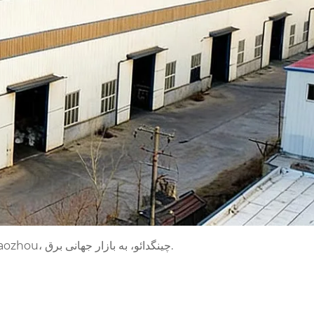
مسیر رشد Qingdao Anbang New Energy Technology Co., Ltd. وقایع سفر عملی یک محلی شرکت تولیدی در حال گسترش از Jiaozhou، چینگدائو، به بازار جهانی برق.