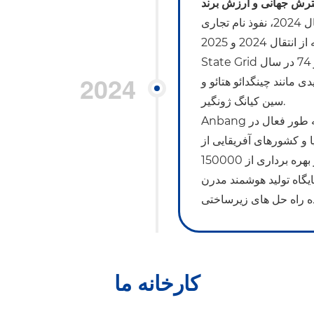
رش جهانی و ارزش برند
با ورود به سال 2024، نفوذ نام تجاری Anbang به طور همزمان در بازار داخلی و داخلی
افزایش یافت. بازارهای بین المللی در داخل کشور، ما چندین دسته از انتقال 2024 و 2025
State Grid را ایمن کردیم و پروژه های تحول (به عنوان مثال، دسته 43 و 74 در سال
2024
ژه های خط کلیدی مانند چینگدائو هتائو و
سین کیانگ ژونگیر.
Anbang در حالی که موقعیت خود را در بازار داخلی مستحکم می کند، به طور فعال در
و کشورهای آفریقایی از
جمله پاکستان، مغولستان، سنگال و ساحل عاج. در حال حاضر بهره برداری از 150000
وشمند مدرن، Anbang با یک ذهنیت باز به سمت هدف خود پیش
ده راه حل های زیرساختی
کارخانه ما