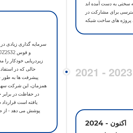
مده اند، Anbang را ارتقا دادند به رده
دسترسی برای مشارکت در
 پروژه های ساخت شبکه
زیردریایی خودکار را 
2021 - 2023
حالی که در استفاد
پیشرفت ها به طور قا
همزمان، این شرکت سهامی
در حفاظت در برابر خ
یافته است قرارداد 
پوشش می دهد - از ط
2024 - اکنون