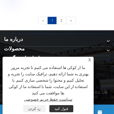
«
1
2
»
درباره ما
محصولات
با ما تماس بگیرید
X
ما را دنبال کنید
ما از کوکی ها استفاده می کنیم تا تجربه مرور
بهتری به شما ارائه دهیم، ترافیک سایت را تجزیه و
تحلیل کنیم و محتوا را شخصی سازی کنیم. با
استفاده از این سایت، شما با استفاده ما از کوکی
ها موافقت می کنید.
کپی رایت © 2026 Qingdao Anbang New Energy Technology Co., Ltd.
|
XML
|
RSS
|
Sitemap
|
Links
کلیه حقوق محفوظ است.
سیاست حفظ حریم خصوصی
سیاست حفظ حریم خصوصی
قبول کنید
رد کردن



