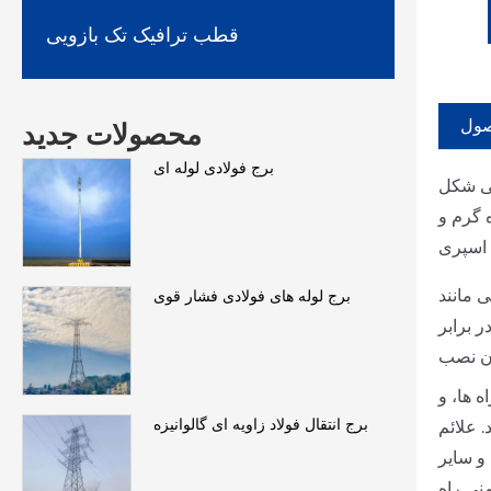
قطب ترافیک تک بازویی
صول
محصولات جدید
برج فولادی لوله ای
 خاص برای از علائم راهنمایی و رانندگی، چراغ
 گرم و
 مانند
برج لوله های فولادی فشار قوی
ر برابر
ن نصب
 ها، و
برج انتقال فولاد زاویه ای گالوانیزه
 علائم
و سایر
نی راه