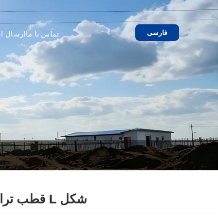
فارسی
تماس با ما
ارسال اس
قطب ترافیک L شکل