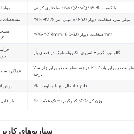
فولاد ساختاری کربنی Q235/Q345 با کیفیت بالا
مواد ا
Φ114-Φ325 میلی متر، ضخامت دیوار 4.0-8.0 میلی متر
مشخصات س
مشخص
Φ76-Φ219mm، ضخامت دیوار 3.0-6.0mm
کن
فرآین
گالوانیزه گرم + اسپری الکترواستاتیک در فضای باز
خور
مقاومت در برابر باد: 12-14 درجه، مقاومت در برابر زلزله: 7
عملکرد ساخت
درجه
فلنج + اتصال پیچ با مقاومت بالا
روش ات
تک علامت≤6㎡، وزن کل≤500 کیلوگرم
بار قابل 
سناریوهای کاربر