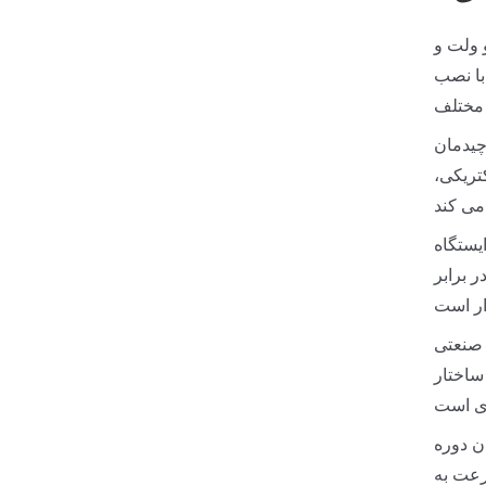
220 کیلو ولت، 500 کیلو ولت و
با نصب
چیدمان
تریکی،
یستگاه
 برابر
 صنعتی
 ساختار
ن دوره
رعت به