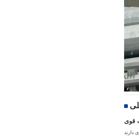
لی
 قوی
 دارند