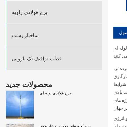
برج فولادی زاویه
صول
ساختار پست
که به طور مناسب برای سربار طراحی شده
قطب ترافیک تک بازویی
رده تر،
ازگاری
محصولات جدید
 شرایط
ت بالای
برج فولادی لوله ای
ژه های
و انرژی
دها با
برج لوله های فولادی فشار قوی