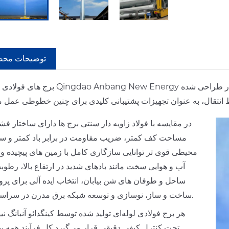
توضیحات مح
برج های فولادی لوله ای Qingdao Anbang New Energy ساختارهای پشتیبان هسته ای هستند 
در مقایسه با فولاد زاویه دار سنتی برج ها دارای ساختار فش
مساحت کف کمتر، ضریب مقاومت در برابر باد کمتر و س
محیطی قوی تر توانایی سازگاری کامل با زمین های پیچیده و
آب و هوایی سخت مانند بادهای شدید در ارتفاع بالا، رطوب
ساحل و طوفان های شن بیابان، انتخاب ایده آلی برای پرو
ساخت و ساز، نوسازی و توسعه شبکه برق مدرن در سراسر جهان.
هر برج فولادی لوله‌ای تولید شده توسط کینگدائو آنبانگ نی
تحت کنترل کیفی دقیقی قرار می‌گیرد کل فرآیند همه پیون