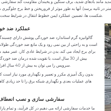
ی شدید مانند بادهای شدید، برف سنگین و یخبندان مقاومت کند سفارشی
ه است سرعت باد در نسخه آب و هوای شدید می تواند به 50 متر در ثانیه برسد). آنها به طور موثر از فروریختن و خط برج جلو
شکست ها، تضمین عملکرد ایمن خطوط انتقال در شرایط سخت طبیعی.
عملکرد ضد خو
گالوانیزه گرم استاندارد ضد خوردگی پوشش دارای چسبند
است و به راحتی از بین نمی رود و یک مانع ضد خوردگی طولا
برای برج ایجاد می کند. بدن در شرایط عادی کار، عمر مفید
بیش از 30 سال است. با تقویت شده درمان ضد خورد
سرویس را می توان به بیش از 40 سال افزایش داد.
بدون رنگ آمیزی مکرر و تعمیر و نگهداری مورد نیاز است که
های عملیات بعدی و نگهداری شبکه برق را تا حد زیادی ک
سفارشی سازی و نصب انعطاف 
ما خدمات سفارشی ارائه می دهیم در کل فرآیند، و تمام پارا