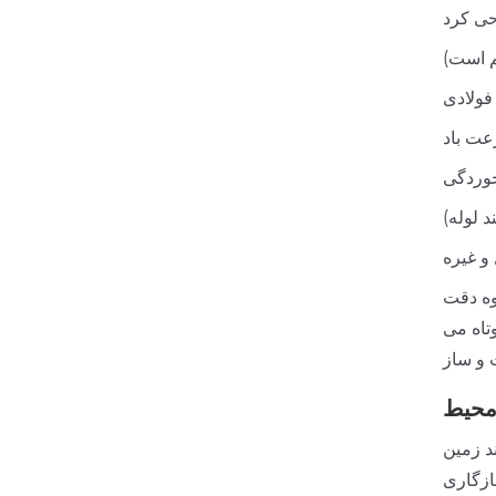
فولادی
ت باد
وردگی
 لوله)
و غیره
وه دقت
تاه می
 و ساز
محیط
د زمین
ازگاری