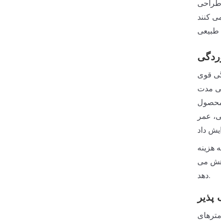
 طراحی
گیری می کنند
ردگی
گی قوی
نی مدت
 محصول
گی، عمر
 هزینه
اهش می
دهد.
پذیر
مترهای