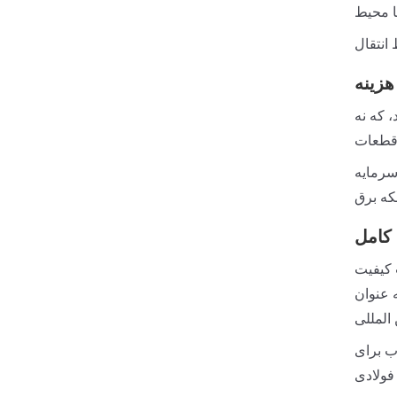
زینه
 که نه
سرمایه
که برق
 کامل
ی صنعت از جمله
ASTM،  و GB. گزارش های کامل بازرسی کیفیت و اسناد گواهی برای همه ارائه شده است محصولاتی که به طور کامل
المللی
خاب برای
فولادی